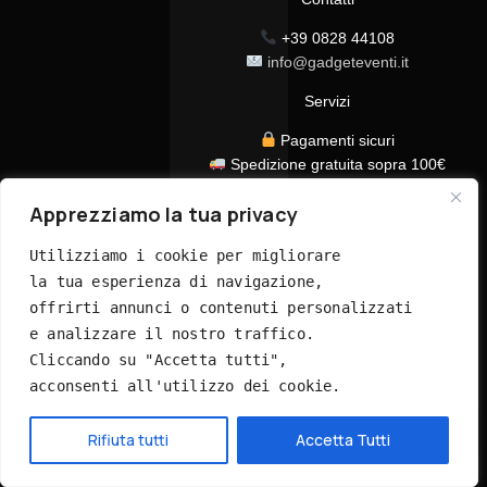
+39 0828 44108
info@gadgeteventi.it
Servizi
Pagamenti sicuri
Spedizione gratuita sopra 100€
Consegna in 24/48h
Apprezziamo la tua privacy
Assistenza clienti dedicata
Tutti i prezzi sono IVA inclusa
Utilizziamo i cookie per migliorare 
la tua esperienza di navigazione, 
offrirti annunci o contenuti personalizzati 
e analizzare il nostro traffico. 
Cliccando su "Accetta tutti", 
acconsenti all'utilizzo dei cookie.
© 2026 GadgetEventi365.it - Tutti i diritti riservati
Hai bisogno di aiuto?
Rifiuta tutti
Accetta Tutti