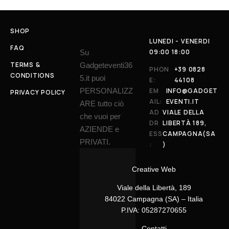
SHOP
LUNEDI - VENERDI
FAQ
09:00 18:00
Su
TERMS &
Gadgeteventi36
PHON
+39 0828
CONDITIONS
5.it puoi
E:
44108
PERSONALIZZ
EM
INFO@GADGET
PRIVACY POLICY
AIL:
EVENTI.IT
ARE tutto ciò
AD
VIALE DELLA
che vuoi per
DR
LIBERTÀ 189,
AZIENDE e
ESS
CAMPAGNA(SA
PRIVATI.
:
)
Creative Web
Viale della Libertà, 189
84022 Campagna (SA) – Italia
P.IVA: 05287270655
Contatti