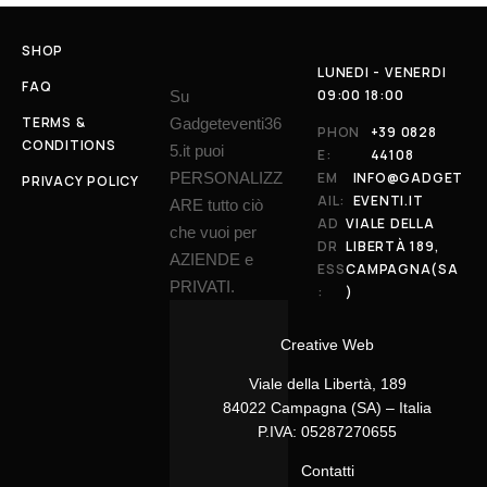
SHOP
LUNEDI - VENERDI
FAQ
09:00 18:00
Su
TERMS &
Gadgeteventi36
PHON
+39 0828
CONDITIONS
5.it puoi
E:
44108
PERSONALIZZ
EM
INFO@GADGET
PRIVACY POLICY
AIL:
EVENTI.IT
ARE tutto ciò
AD
VIALE DELLA
che vuoi per
DR
LIBERTÀ 189,
AZIENDE e
ESS
CAMPAGNA(SA
PRIVATI.
:
)
Creative Web
Viale della Libertà, 189
84022 Campagna (SA) – Italia
P.IVA: 05287270655
Contatti