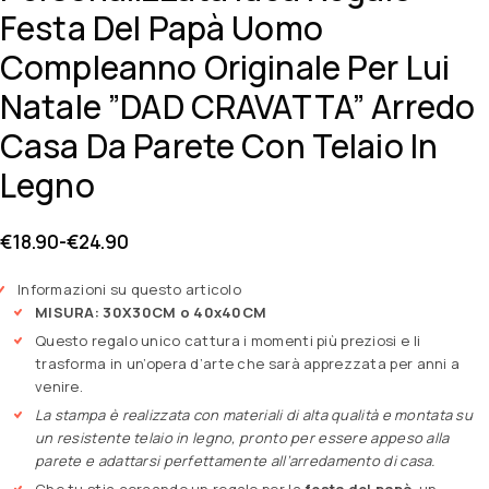
Festa Del Papà Uomo
Compleanno Originale Per Lui
Natale ”DAD CRAVATTA” Arredo
Casa Da Parete Con Telaio In
Legno
€
18.90
-
€
24.90
Informazioni su questo articolo
MISURA: 30X30CM o 40x40CM
Questo regalo unico cattura i momenti più preziosi e li
trasforma in un’opera d’arte che sarà apprezzata per anni a
venire.
La stampa è realizzata con materiali di alta qualità e montata su
un resistente telaio in legno, pronto per essere appeso alla
parete e adattarsi perfettamente all’arredamento di casa.
Che tu stia cercando un regalo per la
festa del papà
, un