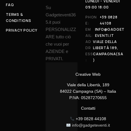
LUNEDI - VENERDI
FAQ
09:00 18:00
Su
TERMS &
Gadgeteventi36
PHON
+39 0828
CONDITIONS
5.it puoi
E:
44108
PERSONALIZZ
EM
INFO@GADGET
PRIVACY POLICY
AIL:
EVENTI.IT
ARE tutto ciò
AD
VIALE DELLA
che vuoi per
DR
LIBERTÀ 189,
AZIENDE e
ESS
CAMPAGNA(SA
PRIVATI.
:
)
Creative Web
Viale della Libertà, 189
84022 Campagna (SA) – Italia
P.IVA: 05287270655
Contatti
+39 0828 44108
info@gadgeteventi.it