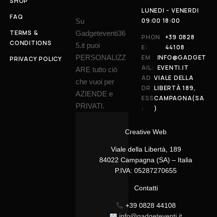
SHOP
LUNEDI - VENERDI
FAQ
09:00 18:00
Su
TERMS &
Gadgeteventi36
PHON
+39 0828
CONDITIONS
5.it puoi
E:
44108
PERSONALIZZ
EM
INFO@GADGET
PRIVACY POLICY
AIL:
EVENTI.IT
ARE tutto ciò
AD
VIALE DELLA
che vuoi per
DR
LIBERTÀ 189,
AZIENDE e
ESS
CAMPAGNA(SA
PRIVATI.
:
)
Creative Web
Viale della Libertà, 189
84022 Campagna (SA) – Italia
P.IVA: 05287270655
Contatti
+39 0828 44108
info@gadgeteventi.it