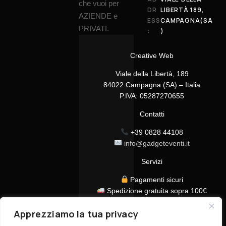
che vuoi per
DR
LIBERTÀ 189,
AZIENDE e
ESS
CAMPAGNA(SA
PRIVATI.
:
)
Creative Web
Viale della Libertà, 189
84022 Campagna (SA) – Italia
P.IVA: 05287270655
Contatti
+39 0828 44108
info@gadgeteventi.it
Servizi
Pagamenti sicuri
Spedizione gratuita sopra 100€
Consegna in 24/48h
Apprezziamo la tua privacy
Assistenza clienti dedicata
Tutti i prezzi sono IVA inclusa