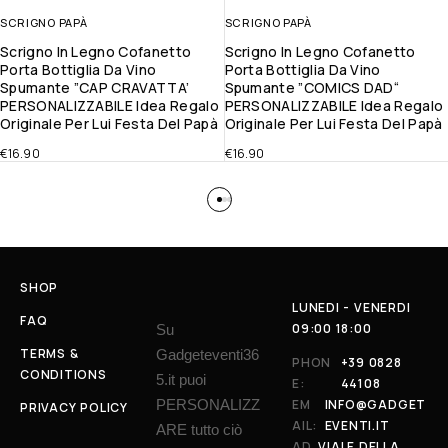
SCRIGNO PAPÀ
SCRIGNO PAPÀ
Scrigno In Legno Cofanetto
Scrigno In Legno Cofanetto
Porta Bottiglia Da Vino
Porta Bottiglia Da Vino
Spumante ”CAP CRAVATTA’
Spumante ”COMICS DAD“
PERSONALIZZABILE Idea Regalo
PERSONALIZZABILE Idea Regalo
Originale Per Lui Festa Del Papà
Originale Per Lui Festa Del Papà
€
16.90
€
16.90
SHOP
LUNEDI - VENERDI
FAQ
09:00 18:00
Su
TERMS &
Gadgeteventi36
PHON
+39 0828
CONDITIONS
5.it puoi
E:
44108
PERSONALIZZ
EM
INFO@GADGET
PRIVACY POLICY
AIL:
EVENTI.IT
ARE tutto ciò
AD
VIALE DELLA