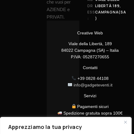
che vuoi per
DR
LIBERTÀ 189,
AZIENDE e
ESS
CAMPAGNA(SA
PRIVATI.
:
)
Creative Web
Viale della Libertà, 189
84022 Campagna (SA) – Italia
P.IVA: 05287270655
Contatti
+39 0828 44108
info@gadgeteventi.it
Servizi
Pagamenti sicuri
Spedizione gratuita sopra 100€
Consegna in 24/48h
Apprezziamo la tua privacy
Assistenza clienti dedicata
Tutti i prezzi sono IVA inclusa