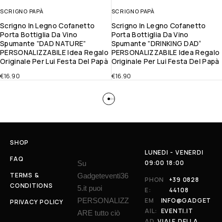
SCRIGNO PAPÀ
SCRIGNO PAPÀ
Scrigno In Legno Cofanetto
Scrigno In Legno Cofanetto
Porta Bottiglia Da Vino
Porta Bottiglia Da Vino
Spumante ”DAD NATURE”
Spumante ”DRINKING DAD“
PERSONALIZZABILE Idea Regalo
PERSONALIZZABILE Idea Regalo
Originale Per Lui Festa Del Papà
Originale Per Lui Festa Del Papà
€
16.90
€
16.90
SHOP
LUNEDI - VENERDI
FAQ
09:00 18:00
Su
TERMS &
Gadgeteventi36
PHON
+39 0828
CONDITIONS
5.it puoi
E:
44108
PERSONALIZZ
EM
INFO@GADGET
PRIVACY POLICY
AIL:
EVENTI.IT
ARE tutto ciò
AD
VIALE DELLA