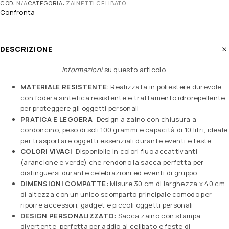
COD:
N/A
CATEGORIA:
ZAINETTI CELIBATO
Confronta
DESCRIZIONE
Informazioni
su questo articolo
.
MATERIALE RESISTENTE
: Realizzata in poliestere durevole
con fodera sintetica resistente e trattamento idrorepellente
per proteggere gli oggetti personali
PRATICA E LEGGERA
: Design a zaino con chiusura a
cordoncino, peso di soli 100 grammi e capacità di 10 litri, ideale
per trasportare oggetti essenziali durante eventi e feste
COLORI VIVACI
: Disponibile in colori fluo accattivanti
(arancione e verde) che rendono la sacca perfetta per
distinguersi durante celebrazioni ed eventi di gruppo
DIMENSIONI COMPATTE
: Misure 30 cm di larghezza x 40 cm
di altezza con un unico scomparto principale comodo per
riporre accessori, gadget e piccoli oggetti personali
DESIGN PERSONALIZZATO
: Sacca zaino con stampa
divertente perfetta per addio al celibato e feste di