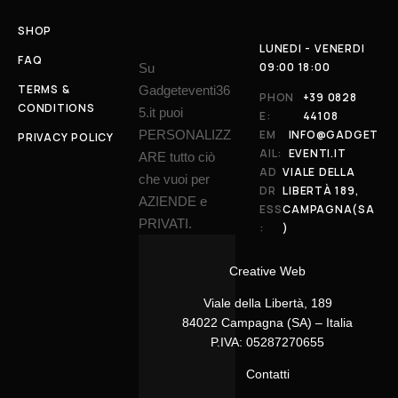
SHOP
LUNEDI - VENERDI
FAQ
09:00 18:00
Su
TERMS &
Gadgeteventi36
PHON
+39 0828
CONDITIONS
5.it puoi
E:
44108
PERSONALIZZ
EM
INFO@GADGET
PRIVACY POLICY
AIL:
EVENTI.IT
ARE tutto ciò
AD
VIALE DELLA
che vuoi per
DR
LIBERTÀ 189,
AZIENDE e
ESS
CAMPAGNA(SA
PRIVATI.
:
)
Creative Web
Viale della Libertà, 189
84022 Campagna (SA) – Italia
P.IVA: 05287270655
Contatti