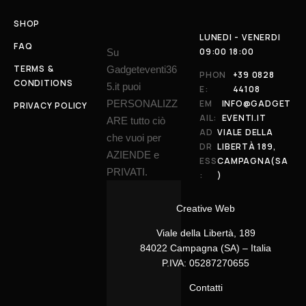
SHOP
LUNEDI - VENERDI
FAQ
09:00 18:00
Su
TERMS &
Gadgeteventi36
PHON
+39 0828
CONDITIONS
5.it puoi
E:
44108
PERSONALIZZ
EM
INFO@GADGET
PRIVACY POLICY
AIL:
EVENTI.IT
ARE tutto ciò
AD
VIALE DELLA
che vuoi per
DR
LIBERTÀ 189,
AZIENDE e
ESS
CAMPAGNA(SA
PRIVATI.
:
)
Creative Web
Viale della Libertà, 189
84022 Campagna (SA) – Italia
P.IVA: 05287270655
Contatti