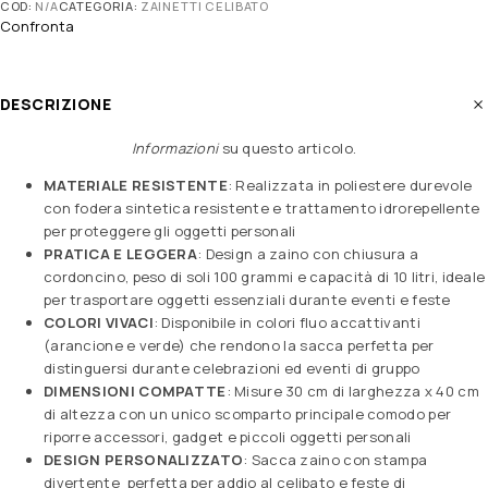
COD:
N/A
CATEGORIA:
ZAINETTI CELIBATO
Confronta
DESCRIZIONE
Informazioni
su questo articolo
.
MATERIALE RESISTENTE
: Realizzata in poliestere durevole
con fodera sintetica resistente e trattamento idrorepellente
per proteggere gli oggetti personali
PRATICA E LEGGERA
: Design a zaino con chiusura a
cordoncino, peso di soli 100 grammi e capacità di 10 litri, ideale
per trasportare oggetti essenziali durante eventi e feste
COLORI VIVACI
: Disponibile in colori fluo accattivanti
(arancione e verde) che rendono la sacca perfetta per
distinguersi durante celebrazioni ed eventi di gruppo
DIMENSIONI COMPATTE
: Misure 30 cm di larghezza x 40 cm
di altezza con un unico scomparto principale comodo per
riporre accessori, gadget e piccoli oggetti personali
DESIGN PERSONALIZZATO
: Sacca zaino con stampa
divertente perfetta per addio al celibato e feste di