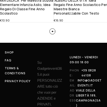
MIA DEDICA” Per Maestra Scuola
”ALBERO DELLA VITA” Idea
Elementare Infanzia Asilo, Idea
Regalo Fine Anno Scolastico Pe
Regalo Di Classe Fine Anno
Maestre Bianca
Scolastico
Personalizzabile Con Testo
€
10.90
€
16.90
SHOP
LUNEDI - VENERDI
FAQ
09:00 18:00
Su
TERMS &
Gadgeteventi36
PHON
+39 0828
CONDITIONS
5.it puoi
E:
44108
PERSONALIZZ
EM
INFO@GADGET
PRIVACY POLICY
AIL:
EVENTI.IT
ARE tutto ciò
AD
VIALE DELLA
che vuoi per
DR
LIBERTÀ 189,
AZIENDE e
ESS
CAMPAGNA(SA
PRIVATI.
:
)