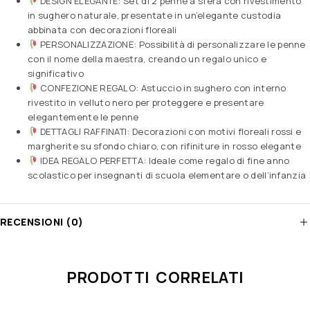
DESIGN ELEGANTE: Set di 2 penne a sfera con rivestimento
in sughero naturale, presentate in un’elegante custodia
abbinata con decorazioni floreali
PERSONALIZZAZIONE: Possibilità di personalizzare le penne
con il nome della maestra, creando un regalo unico e
significativo
CONFEZIONE REGALO: Astuccio in sughero con interno
rivestito in velluto nero per proteggere e presentare
elegantemente le penne
DETTAGLI RAFFINATI: Decorazioni con motivi floreali rossi e
margherite su sfondo chiaro, con rifiniture in rosso elegante
IDEA REGALO PERFETTA: Ideale come regalo di fine anno
scolastico per insegnanti di scuola elementare o dell’infanzia
RECENSIONI (0)
PRODOTTI CORRELATI