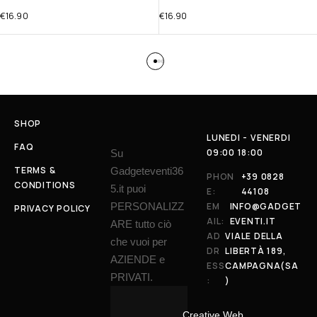
€
16.90
€
16.90
SHOP
LUNEDI - VENERDI
FAQ
09:00 18:00
Su
TERMS &
Gadgeteventi36
PHON
+39 0828
CONDITIONS
5.it puoi
E:
44108
PERSONALIZZ
EM
INFO@GADGET
PRIVACY POLICY
AIL:
EVENTI.IT
ARE tutto ciò
AD
VIALE DELLA
che vuoi per
DR
LIBERTÀ 189,
AZIENDE e
ESS
CAMPAGNA(SA
PRIVATI.
:
)
Creative Web