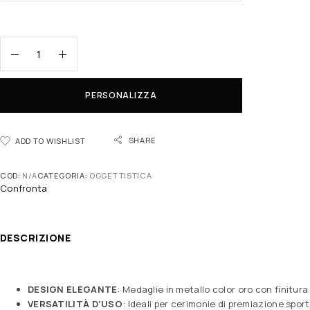
PERSONALIZZA
SHARE
ADD TO WISHLIST
COD:
N/A
CATEGORIA:
OGGETTISTICA
Confronta
DESCRIZIONE
DESIGN ELEGANTE
: Medaglie in metallo color oro con finitu
VERSATILITÀ D’USO
: Ideali per cerimonie di premiazione sport