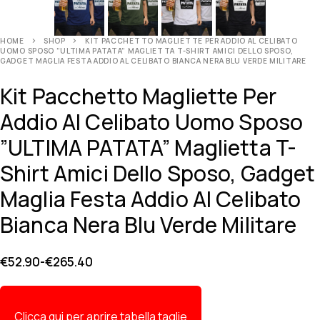
HOME
SHOP
KIT PACCHETTO MAGLIETTE PER ADDIO AL CELIBATO
UOMO SPOSO ”ULTIMA PATATA” MAGLIETTA T-SHIRT AMICI DELLO SPOSO,
GADGET MAGLIA FESTA ADDIO AL CELIBATO BIANCA NERA BLU VERDE MILITARE
Kit Pacchetto Magliette Per
Addio Al Celibato Uomo Sposo
”ULTIMA PATATA” Maglietta T-
Shirt Amici Dello Sposo, Gadget
Maglia Festa Addio Al Celibato
Bianca Nera Blu Verde Militare
€
52.90
-
€
265.40
Clicca qui per aprire tabella taglie