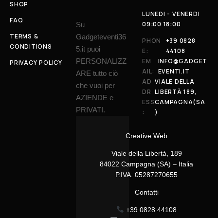
SHOP
LUNEDI - VENERDI
FAQ
09:00 18:00
Su
TERMS &
Gadgeteventi36
PHON
+39 0828
CONDITIONS
5.it puoi
E:
44108
PERSONALIZZ
EM
INFO@GADGET
PRIVACY POLICY
AIL:
EVENTI.IT
ARE tutto ciò
AD
VIALE DELLA
che vuoi per
DR
LIBERTÀ 189,
AZIENDE e
ESS
CAMPAGNA(SA
PRIVATI.
:
)
Creative Web
Viale della Libertà, 189
84022 Campagna (SA) – Italia
P.IVA: 05287270655
Contatti
+39 0828 44108