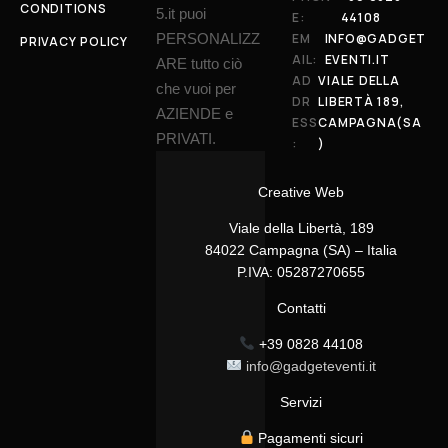
CONDITIONS
5.it puoi
E:
44108
PERSONALIZZ
EM
INFO@GADGET
PRIVACY POLICY
AIL:
EVENTI.IT
ARE tutto ciò
AD
VIALE DELLA
che vuoi per
DR
LIBERTÀ 189,
AZIENDE e
ESS
CAMPAGNA(SA
PRIVATI.
:
)
Creative Web
Viale della Libertà, 189
84022 Campagna (SA) – Italia
P.IVA: 05287270655
Contatti
+39 0828 44108
info@gadgeteventi.it
Servizi
Pagamenti sicuri