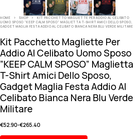
HOME
SHOP
KIT PACCHETTO MAGLIETTE PER ADDIO AL CELIBATO
UOMO SPOSO ”KEEP CALM SPOSO” MAGLIETTA T-SHIRT AMICI DELLO SPOSO,
GADGET MAGLIA FESTA ADDIO AL CELIBATO BIANCA NERA BLU VERDE MILITARE
Kit Pacchetto Magliette Per
Addio Al Celibato Uomo Sposo
”KEEP CALM SPOSO” Maglietta
T-Shirt Amici Dello Sposo,
Gadget Maglia Festa Addio Al
Celibato Bianca Nera Blu Verde
Militare
€
52.90
-
€
265.40