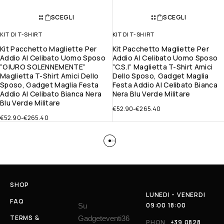
SCEGLI
SCEGLI
KIT DI T-SHIRT
KIT DI T-SHIRT
Kit Pacchetto Magliette Per
Kit Pacchetto Magliette Per
Addio Al Celibato Uomo Sposo
Addio Al Celibato Uomo Sposo
”GIURO SOLENNEMENTE”
”C.S.I” Maglietta T-Shirt Amici
Maglietta T-Shirt Amici Dello
Dello Sposo, Gadget Maglia
Sposo, Gadget Maglia Festa
Festa Addio Al Celibato Bianca
Addio Al Celibato Bianca Nera
Nera Blu Verde Militare
Blu Verde Militare
€
52.90
-
€
265.40
€
52.90
-
€
265.40
SHOP
LUNEDI - VENERDI
FAQ
09:00 18:00
Su
TERMS &
Gadgeteventi36
PHON
+39 0828