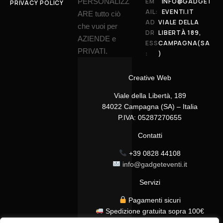
PERSONALIZZ
EM
INFO@GADGET
PRIVACY POLICY
AIL:
EVENTI.IT
ARE tutto ciò
AD
VIALE DELLA
che vuoi per
DR
LIBERTÀ 189,
AZIENDE e
ESS
CAMPAGNA(SA
PRIVATI.
:
)
Creative Web
Viale della Libertà, 189
84022 Campagna (SA) – Italia
P.IVA: 05287270655
Contatti
+39 0828 44108
info@gadgeteventi.it
Servizi
Pagamenti sicuri
Spedizione gratuita sopra 100€
Consegna in 24/48h