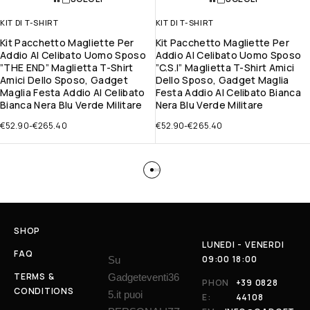
KIT DI T-SHIRT
KIT DI T-SHIRT
Kit Pacchetto Magliette Per
Kit Pacchetto Magliette Per
Addio Al Celibato Uomo Sposo
Addio Al Celibato Uomo Sposo
”THE END” Maglietta T-Shirt
”C.S.I” Maglietta T-Shirt Amici
Amici Dello Sposo, Gadget
Dello Sposo, Gadget Maglia
Maglia Festa Addio Al Celibato
Festa Addio Al Celibato Bianca
Bianca Nera Blu Verde Militare
Nera Blu Verde Militare
€
52.90
-
€
265.40
€
52.90
-
€
265.40
SHOP
LUNEDI - VENERDI
FAQ
09:00 18:00
Su
TERMS &
Gadgeteventi36
PHON
+39 0828
CONDITIONS
5.it puoi
E:
44108