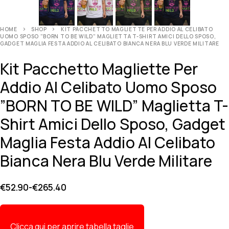
HOME
SHOP
KIT PACCHETTO MAGLIETTE PER ADDIO AL CELIBATO
UOMO SPOSO ”BORN TO BE WILD” MAGLIETTA T-SHIRT AMICI DELLO SPOSO,
GADGET MAGLIA FESTA ADDIO AL CELIBATO BIANCA NERA BLU VERDE MILITARE
Kit Pacchetto Magliette Per
Addio Al Celibato Uomo Sposo
”BORN TO BE WILD” Maglietta T-
Shirt Amici Dello Sposo, Gadget
Maglia Festa Addio Al Celibato
Bianca Nera Blu Verde Militare
€
52.90
-
€
265.40
Clicca qui per aprire tabella taglie