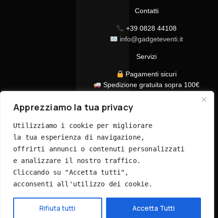
Contatti
+39 0828 44108
info@gadgeteventi.it
Servizi
Pagamenti sicuri
Spedizione gratuita sopra 100€
Consegna in 24/48h
Apprezziamo la tua privacy
Assistenza clienti dedicata
Tutti i prezzi sono IVA inclusa
Utilizziamo i cookie per migliorare 
la tua esperienza di navigazione, 
offrirti annunci o contenuti personalizzati 
e analizzare il nostro traffico. 
Cliccando su "Accetta tutti", 
acconsenti all'utilizzo dei cookie.
© 2026 GadgetEventi365.it - Tutti i diritti riservati
Hai bisogno di aiuto?
Rifiuta tutti
Accetta Tutti