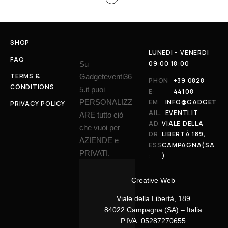
SHOP
LUNEDI - VENERDI
FAQ
09:00 18:00
Su
TERMS &
Gadgeteventi36
PHON
+39 0828
CONDITIONS
5.it puoi
E:
44108
PERSONALIZZ
EM
INFO@GADGET
PRIVACY POLICY
AIL:
EVENTI.IT
ARE tutto ciò
AD
VIALE DELLA
che vuoi per
DR
LIBERTÀ 189,
AZIENDE e
ESS
CAMPAGNA(SA
PRIVATI.
:
)
Creative Web
Viale della Libertà, 189
84022 Campagna (SA) – Italia
P.IVA: 05287270655