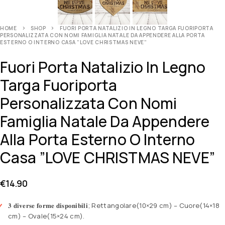
HOME
SHOP
FUORI PORTA NATALIZIO IN LEGNO TARGA FUORIPORTA
PERSONALIZZATA CON NOMI FAMIGLIA NATALE DA APPENDERE ALLA PORTA
ESTERNO O INTERNO CASA ”LOVE CHRISTMAS NEVE”
Fuori Porta Natalizio In Legno
Targa Fuoriporta
Personalizzata Con Nomi
Famiglia Natale Da Appendere
Alla Porta Esterno O Interno
Casa ”LOVE CHRISTMAS NEVE”
€
14.90
𝟑 𝐝𝐢𝐯𝐞𝐫𝐬𝐞 𝐟𝐨𝐫𝐦𝐞 𝐝𝐢𝐬𝐩𝐨𝐧𝐢𝐛𝐢𝐥𝐢; Rettangolare(10×29 cm) – Cuore(14×18
cm) – Ovale(15×24 cm).