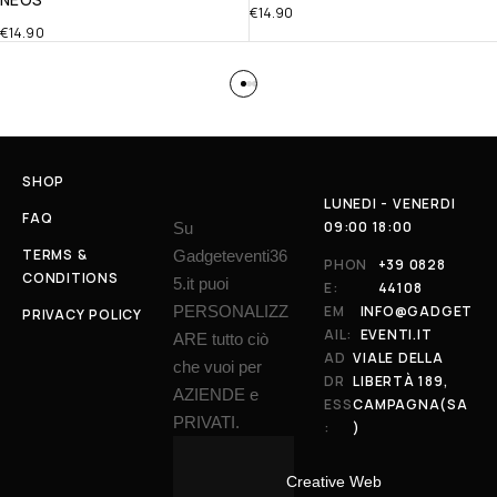
€
14.90
€
14.90
SHOP
LUNEDI - VENERDI
FAQ
09:00 18:00
Su
TERMS &
Gadgeteventi36
PHON
+39 0828
CONDITIONS
5.it puoi
E:
44108
PERSONALIZZ
EM
INFO@GADGET
PRIVACY POLICY
AIL:
EVENTI.IT
ARE tutto ciò
AD
VIALE DELLA
che vuoi per
DR
LIBERTÀ 189,
AZIENDE e
ESS
CAMPAGNA(SA
PRIVATI.
:
)
Creative Web