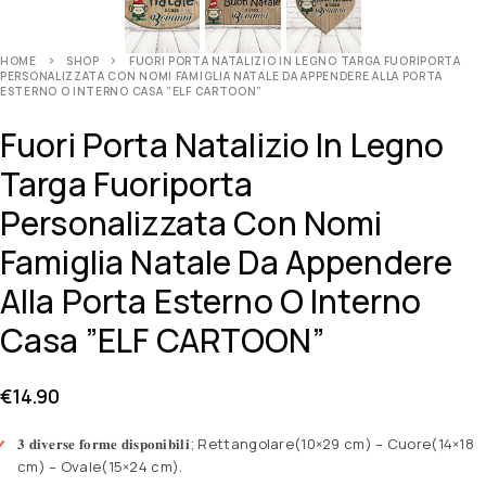
HOME
SHOP
FUORI PORTA NATALIZIO IN LEGNO TARGA FUORIPORTA
PERSONALIZZATA CON NOMI FAMIGLIA NATALE DA APPENDERE ALLA PORTA
ESTERNO O INTERNO CASA ”ELF CARTOON”
Fuori Porta Natalizio In Legno
Targa Fuoriporta
Personalizzata Con Nomi
Famiglia Natale Da Appendere
Alla Porta Esterno O Interno
Casa ”ELF CARTOON”
€
14.90
𝟑 𝐝𝐢𝐯𝐞𝐫𝐬𝐞 𝐟𝐨𝐫𝐦𝐞 𝐝𝐢𝐬𝐩𝐨𝐧𝐢𝐛𝐢𝐥𝐢; Rettangolare(10×29 cm) – Cuore(14×18
cm) – Ovale(15×24 cm).