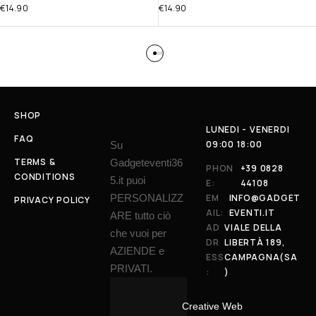
€
14.90
€
14.90
SHOP
LUNEDI - VENERDI
FAQ
09:00 18:00
Su
TERMS &
Gadgeteventi36
PHON
+39 0828
CONDITIONS
5.it puoi
E:
44108
PERSONALIZZ
EM
INFO@GADGET
PRIVACY POLICY
AIL:
EVENTI.IT
ARE tutto ciò
AD
VIALE DELLA
che vuoi per
DR
LIBERTÀ 189,
AZIENDE e
ESS
CAMPAGNA(SA
PRIVATI.
:
)
Creative Web