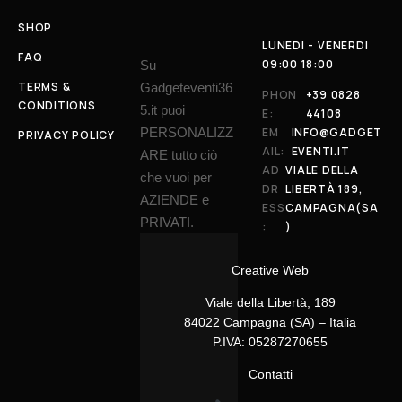
SHOP
LUNEDI - VENERDI
FAQ
09:00 18:00
Su
TERMS &
Gadgeteventi36
PHON
+39 0828
CONDITIONS
5.it puoi
E:
44108
PERSONALIZZ
EM
INFO@GADGET
PRIVACY POLICY
AIL:
EVENTI.IT
ARE tutto ciò
AD
VIALE DELLA
che vuoi per
DR
LIBERTÀ 189,
AZIENDE e
ESS
CAMPAGNA(SA
PRIVATI.
:
)
Creative Web
Viale della Libertà, 189
84022 Campagna (SA) – Italia
P.IVA: 05287270655
Contatti