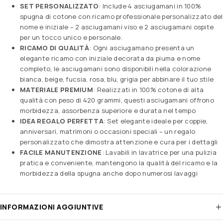
SET PERSONALIZZATO
: Include 4 asciugamani in 100%
spugna di cotone con ricamo professionale personalizzato del
nome e iniziale – 2 asciugamani viso e 2 asciugamani ospite
per un tocco unico e personale.
RICAMO DI QUALITÀ
: Ogni asciugamano presenta un
elegante ricamo con iniziale decorata da piuma e nome
completo, le asciugamani sono disponibili nella colorazione
bianca, beige, fucsia, rosa, blu, grigia per abbinare il tuo stile
MATERIALE PREMIUM
: Realizzati in 100% cotone di alta
qualità con peso di 420 grammi, questi asciugamani offrono
morbidezza, assorbenza superiore e durata nel tempo
IDEA REGALO PERFETTA
: Set elegante ideale per coppie,
anniversari, matrimoni o occasioni speciali – un regalo
personalizzato che dimostra attenzione e cura per i dettagli
FACILE MANUTENZIONE
: Lavabili in lavatrice per una pulizia
pratica e conveniente, mantengono la qualità del ricamo e la
morbidezza della spugna anche dopo numerosi lavaggi
INFORMAZIONI AGGIUNTIVE