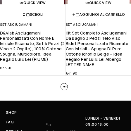
QUICK VIEW
QUICK VIEW
SCEGLI
AGGIUNGI AL CARRELLO
SET ASCIUGAMANI
SET ASCIUGAMANI
D&Vlab Asciugamani
Kit Set Completo Asciugamani
Personalizzati Con Nome E
Da Bagno 3 Pezzi Telo Viso
Iniziale Ricamato, Set 4 Pezzi (2
Bidet Personalizzate Ricamate
Viso + 2 Ospite), 100% Cotone
Con Iniziali – Spugna Di Puro
Spugna, Multicolore, Idea
Cotone Idrofilo Beige – Idea
Regalo Lui E Lei (PIUME)
Regalo Per Lui E Lei Albergo
LETTER NAME
€
38.90
€
41.90
SHOP
LUNEDI - VENERDI
FAQ
09:00 18:00
Su