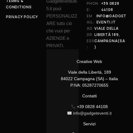
TERMS &
Gadgeteventi36
PHON
+39 0828
CONDITIONS
5.it puoi
E:
44108
PERSONALIZZ
EM
INFO@GADGET
PRIVACY POLICY
AIL:
EVENTI.IT
ARE tutto ciò
AD
VIALE DELLA
che vuoi per
DR
LIBERTÀ 189,
AZIENDE e
ESS
CAMPAGNA(SA
PRIVATI.
:
)
Creative Web
Viale della Libertà, 189
84022 Campagna (SA) – Italia
P.IVA: 05287270655
Contatti
+39 0828 44108
info@gadgeteventi.it
Servizi