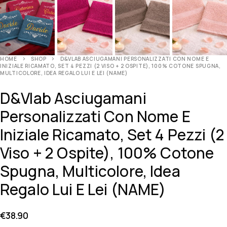
HOME
SHOP
D&VLAB ASCIUGAMANI PERSONALIZZATI CON NOME E
INIZIALE RICAMATO, SET 4 PEZZI (2 VISO + 2 OSPITE), 100% COTONE SPUGNA,
MULTICOLORE, IDEA REGALO LUI E LEI (NAME)
D&Vlab Asciugamani
Personalizzati Con Nome E
Iniziale Ricamato, Set 4 Pezzi (2
Viso + 2 Ospite), 100% Cotone
Spugna, Multicolore, Idea
Regalo Lui E Lei (NAME)
€
38.90