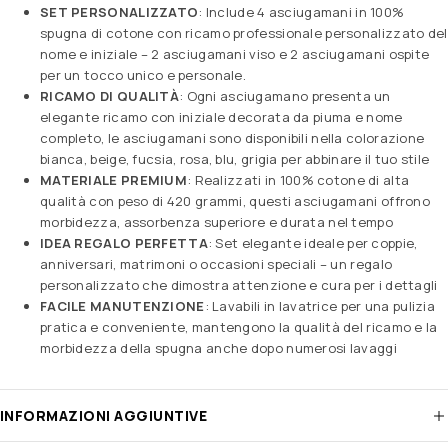
SET PERSONALIZZATO
: Include 4 asciugamani in 100%
spugna di cotone con ricamo professionale personalizzato del
nome e iniziale – 2 asciugamani viso e 2 asciugamani ospite
per un tocco unico e personale.
RICAMO DI QUALITÀ
: Ogni asciugamano presenta un
elegante ricamo con iniziale decorata da piuma e nome
completo, le asciugamani sono disponibili nella colorazione
bianca, beige, fucsia, rosa, blu, grigia per abbinare il tuo stile
MATERIALE PREMIUM
: Realizzati in 100% cotone di alta
qualità con peso di 420 grammi, questi asciugamani offrono
morbidezza, assorbenza superiore e durata nel tempo
IDEA REGALO PERFETTA
: Set elegante ideale per coppie,
anniversari, matrimoni o occasioni speciali – un regalo
personalizzato che dimostra attenzione e cura per i dettagli
FACILE MANUTENZIONE
: Lavabili in lavatrice per una pulizia
pratica e conveniente, mantengono la qualità del ricamo e la
morbidezza della spugna anche dopo numerosi lavaggi
INFORMAZIONI AGGIUNTIVE