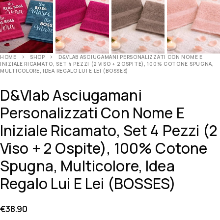
HOME
SHOP
D&VLAB ASCIUGAMANI PERSONALIZZATI CON NOME E
INIZIALE RICAMATO, SET 4 PEZZI (2 VISO + 2 OSPITE), 100% COTONE SPUGNA,
MULTICOLORE, IDEA REGALO LUI E LEI (BOSSES)
D&Vlab Asciugamani
Personalizzati Con Nome E
Iniziale Ricamato, Set 4 Pezzi (2
Viso + 2 Ospite), 100% Cotone
Spugna, Multicolore, Idea
Regalo Lui E Lei (BOSSES)
€
38.90