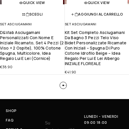
QUICK VIEW
QUICK VIEW
SCEGLI
AGGIUNGI AL CARRELLO
SET ASCIUGAMANI
SET ASCIUGAMANI
D&Vlab Asciugamani
Kit Set Completo Asciugamani
Personalizzati Con Nome E
Da Bagno 3 Pezzi Telo Viso
Iniziale Ricamato, Set 4 Pezzi (2
Bidet Personalizzate Ricamate
Viso + 2 Ospite), 100% Cotone
Con Iniziali – Spugna Di Puro
Spugna, Multicolore, Idea
Cotone Idrofilo Beige – Idea
Regalo Lui E Lei (Cornice)
Regalo Per Lui E Lei Albergo
INIZIALE FLOREALE
€
38.90
€
41.90
SHOP
LUNEDI - VENERDI
FAQ
09:00 18:00
Su