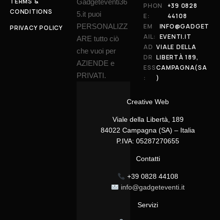
TERMS &
Gadgeteventi36
PHON
+39 0828
CONDITIONS
5.it puoi
E:
44108
PERSONALIZZ
EM
INFO@GADGET
PRIVACY POLICY
AIL:
EVENTI.IT
ARE tutto ciò
AD
VIALE DELLA
che vuoi per
DR
LIBERTÀ 189,
AZIENDE e
ESS
CAMPAGNA(SA
PRIVATI.
:
)
Creative Web
Viale della Libertà, 189
84022 Campagna (SA) – Italia
P.IVA: 05287270655
Contatti
+39 0828 44108
info@gadgeteventi.it
Servizi