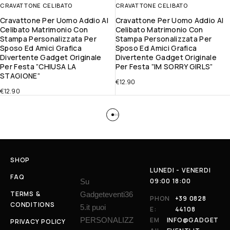
CRAVATTONE CELIBATO
CRAVATTONE CELIBATO
Cravattone Per Uomo Addio Al
Cravattone Per Uomo Addio Al
Celibato Matrimonio Con
Celibato Matrimonio Con
Stampa Personalizzata Per
Stampa Personalizzata Per
Sposo Ed Amici Grafica
Sposo Ed Amici Grafica
Divertente Gadget Originale
Divertente Gadget Originale
Per Festa ”CHIUSA LA
Per Festa ”IM SORRY GIRLS”
STAGIONE”
€
12.90
€
12.90
SHOP
LUNEDI - VENERDI
FAQ
09:00 18:00
Su
TERMS &
Gadgeteventi36
PHON
+39 0828
CONDITIONS
5.it puoi
E:
44108
PERSONALIZZ
EM
INFO@GADGET
PRIVACY POLICY