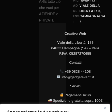
AIL:
EVENTI.IT
ARE tutto ciò
AD
VIALE DELLA
che vuoi per
DR
LIBERTÀ 189,
AZIENDE e
ESS
CAMPAGNA(SA
PRIVATI.
:
)
Creative Web
Viale della Libertà, 189
84022 Campagna (SA) – Italia
P.IVA: 05287270655
Contatti
+39 0828 44108
info@gadgeteventi.it
Servizi
Pagamenti sicuri
Spedizione gratuita sopra 100€
Consegna in 24/48h
Assistenza clienti dedicata