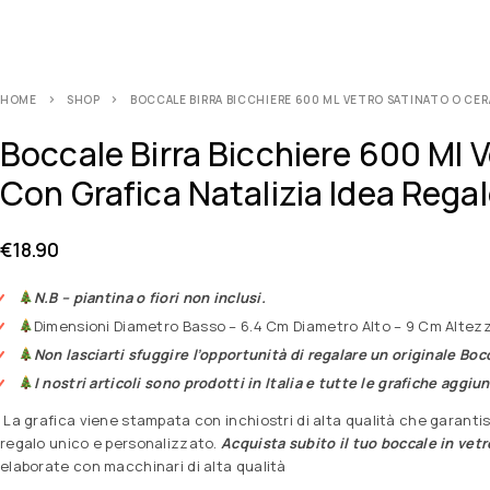
HOME
SHOP
BOCCALE BIRRA BICCHIERE 600 ML VETRO SATINATO O CER
Boccale Birra Bicchiere 600 Ml 
Con Grafica Natalizia Idea Rega
€
18.90
N.B – piantina o fiori non inclusi.
Dimensioni Diametro Basso – 6.4 Cm Diametro Alto – 9 Cm Altezz
Non lasciarti sfuggire l’opportunità di regalare un originale Boc
I nostri articoli sono prodotti in Italia e tutte le grafiche aggi
La grafica viene stampata con inchiostri di alta qualità che garantis
regalo unico e personalizzato.
Acquista subito il tuo boccale in vetr
elaborate con macchinari di alta qualità