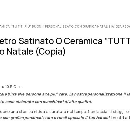
AMICA ”TUTTI PIU’ BUONI“ PERSONALIZZATO CON GRAFICA NATALIZIA IDEA REG
Vetro Satinato O Ceramica ”TUTT
lo Natale (Copia)
a: 10.5 Cm .
cale birra alle persone a te piu’ care. La nostra personalizzazione li
unte sono elaborate con macchinari di alta qualità.
cono una stampa nitida e duratura nel tempo. Non lasciarti sfuggire l
o con grafica personalizzata e rendi speciale il tuo Natale!
I nostri a