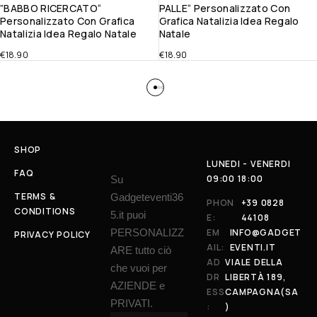
”BABBO RICERCATO“
PALLE“ Personalizzato Con
Personalizzato Con Grafica
Grafica Natalizia Idea Regalo
Natalizia Idea Regalo Natale
Natale
€
18.90
€
18.90
SHOP
LUNEDI - VENERDI
FAQ
09:00 18:00
Su
TERMS &
Gadgeteventi36
PHON
+39 0828
CONDITIONS
5.it puoi
E:
44108
PERSONALIZZ
EM
INFO@GADGET
PRIVACY POLICY
AIL:
EVENTI.IT
ARE tutto ciò
AD
VIALE DELLA
che vuoi per
DR
LIBERTÀ 189,
AZIENDE e
ESS
CAMPAGNA(SA
PRIVATI.
:
)