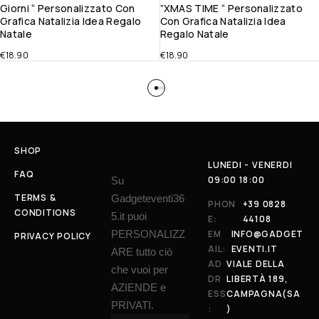
Giorni “ Personalizzato Con
”XMAS TIME “ Personalizzato
Grafica Natalizia Idea Regalo
Con Grafica Natalizia Idea
Natale
Regalo Natale
€
18.90
€
18.90
SHOP
LUNEDI - VENERDI
FAQ
09:00 18:00
Su
TERMS &
Gadgeteventi36
PHON
+39 0828
CONDITIONS
5.it puoi
E:
44108
PERSONALIZZ
EM
INFO@GADGET
PRIVACY POLICY
AIL:
EVENTI.IT
ARE tutto ciò
AD
VIALE DELLA
che vuoi per
DR
LIBERTÀ 189,
AZIENDE e
ESS
CAMPAGNA(SA
PRIVATI.
:
)