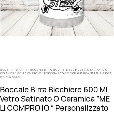
HOME
SHOP
BOCCALE BIRRA BICCHIERE 600 ML VETRO SATINATO O
CERAMICA ”ME LI COMPRO IO “ PERSONALIZZATO CON GRAFICA NATALIZIA IDEA
REGALO NATALE
Boccale Birra Bicchiere 600 Ml
Vetro Satinato O Ceramica ”ME
LI COMPRO IO “ Personalizzato