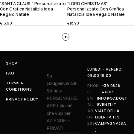
”SANTA CLAUS “ Personalizzato
”LORD CHRISTMAS“
Con Grafica Natalizia Idea
Personalizzato Con Grafica
Regalo Natale
Natalizia Idea Regalo Natale
€
18.90
€
18.90
SHOP
LUNEDI - VENERDI
FAQ
09:00 18:00
Su
TERMS &
Gadgeteventi36
PHON
+39 0828
CONDITIONS
5.it puoi
E:
44108
PERSONALIZZ
EM
INFO@GADGET
PRIVACY POLICY
AIL:
EVENTI.IT
ARE tutto ciò
AD
VIALE DELLA
che vuoi per
DR
LIBERTÀ 189,
AZIENDE e
ESS
CAMPAGNA(SA
PRIVATI.
:
)