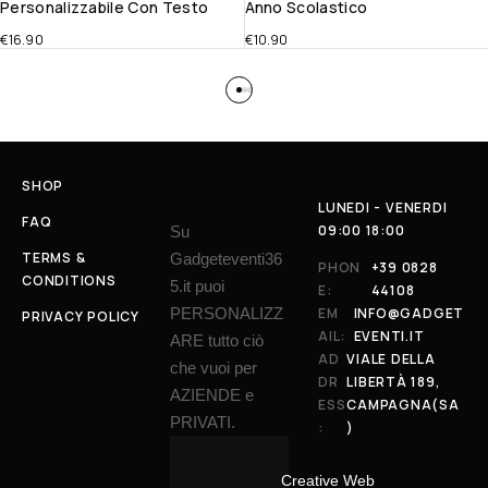
Personalizzabile Con Testo
Anno Scolastico
€
16.90
€
10.90
SHOP
LUNEDI - VENERDI
FAQ
09:00 18:00
Su
TERMS &
Gadgeteventi36
PHON
+39 0828
CONDITIONS
5.it puoi
E:
44108
PERSONALIZZ
EM
INFO@GADGET
PRIVACY POLICY
AIL:
EVENTI.IT
ARE tutto ciò
AD
VIALE DELLA
che vuoi per
DR
LIBERTÀ 189,
AZIENDE e
ESS
CAMPAGNA(SA
PRIVATI.
:
)
Creative Web