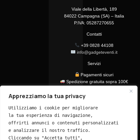
Viale della Libertà, 189
84022 Campagna (SA) – Italia
P.IVA: 05287270655
Contatti
+39 0828 44108
info@gadgeteventi.it
Servizi
Pagamenti sicuri
Spedizione gratuita sopra 100€
Consegna in 24/48h
Apprezziamo la tua privacy
Assistenza clienti dedicata
Tutti i prezzi sono IVA inclusa
Utilizziamo i cookie per migliorare 
la tua esperienza di navigazione, 
offrirti annunci o contenuti personalizzati 
e analizzare il nostro traffico. 
Cliccando su "Accetta tutti", 