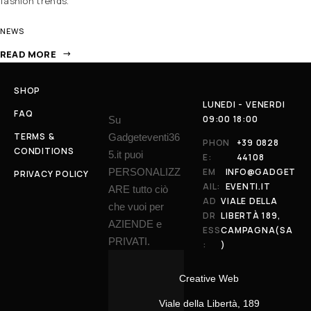
fashion trends.
NEWS
READ MORE
SHOP
LUNEDI - VENERDI
FAQ
09:00 18:00
Su
TERMS &
Gadgeteventi36
PHON
+39 0828
CONDITIONS
5.it puoi
E:
44108
PERSONALIZZ
EM
INFO@GADGET
PRIVACY POLICY
AIL:
EVENTI.IT
ARE tutto ciò
AD
VIALE DELLA
che vuoi per
DR
LIBERTÀ 189,
AZIENDE e
ESS
CAMPAGNA(SA
PRIVATI.
:
)
Creative Web
Viale della Libertà, 189