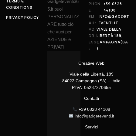
TERMS &
Gadgeteventi36
PHON
+39 0828
CONDITIONS
5.it puoi
E:
44108
PERSONALIZZ
EM
INFO@GADGET
PRIVACY POLICY
AIL:
EVENTI.IT
ARE tutto ciò
AD
VIALE DELLA
che vuoi per
DR
LIBERTÀ 189,
AZIENDE e
ESS
CAMPAGNA(SA
PRIVATI.
:
)
Creative Web
Viale della Libertà, 189
84022 Campagna (SA) – Italia
P.IVA: 05287270655
Contatti
+39 0828 44108
info@gadgeteventi.it
Servizi