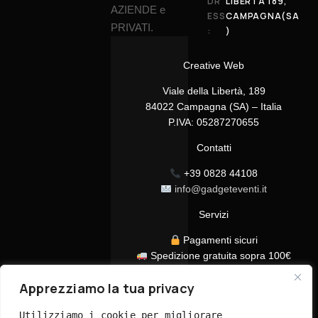
DR
LIBERTÀ 189,
AZIENDE e
ESS
CAMPAGNA(SA
PRIVATI.
:
)
Creative Web
Viale della Libertà, 189
84022 Campagna (SA) – Italia
P.IVA: 05287270655
Contatti
+39 0828 44108
info@gadgeteventi.it
Servizi
Pagamenti sicuri
Spedizione gratuita sopra 100€
Consegna in 24/48h
Apprezziamo la tua privacy
Assistenza clienti dedicata
Tutti i prezzi sono IVA inclusa
Utilizziamo i cookie per migliorare 