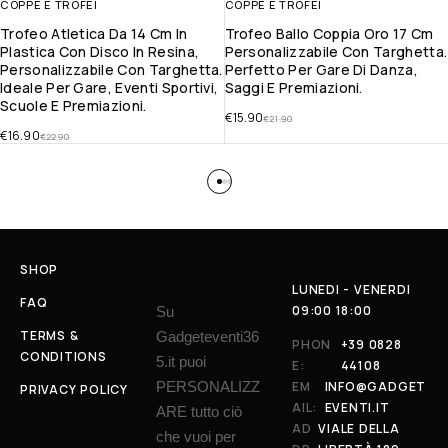
COPPE E TROFEI
COPPE E TROFEI
Trofeo Atletica Da 14 Cm In
Trofeo Ballo Coppia Oro 17 Cm
Plastica Con Disco In Resina,
Personalizzabile Con Targhetta.
Personalizzabile Con Targhetta.
Perfetto Per Gare Di Danza,
Ideale Per Gare, Eventi Sportivi,
Saggi E Premiazioni.
Scuole E Premiazioni.
€
15.90
€
21.90
€
16.90
€
22.90
SHOP
LUNEDI - VENERDI
FAQ
09:00 18:00
Su
TERMS &
Gadgeteventi36
PHON
+39 0828
CONDITIONS
5.it puoi
E:
44108
PERSONALIZZ
EM
INFO@GADGET
PRIVACY POLICY
AIL:
EVENTI.IT
ARE tutto ciò
AD
VIALE DELLA
che vuoi per