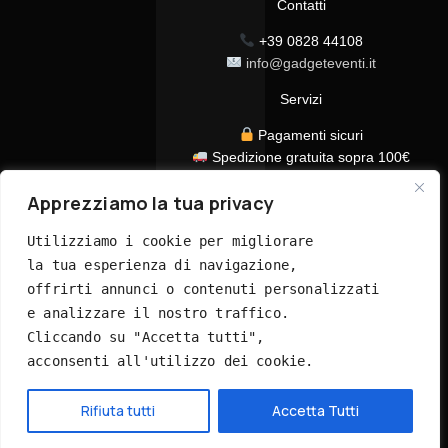
Contatti
+39 0828 44108
info@gadgeteventi.it
Servizi
Pagamenti sicuri
Spedizione gratuita sopra 100€
Consegna in 24/48h
Apprezziamo la tua privacy
Assistenza clienti dedicata
Tutti i prezzi sono IVA inclusa
Utilizziamo i cookie per migliorare 
la tua esperienza di navigazione, 
offrirti annunci o contenuti personalizzati 
e analizzare il nostro traffico. 
Cliccando su "Accetta tutti", 
acconsenti all'utilizzo dei cookie.
© 2026 GadgetEventi365.it - Tutti i diritti riservati
Hai bisogno di aiuto?
Rifiuta tutti
Accetta Tutti