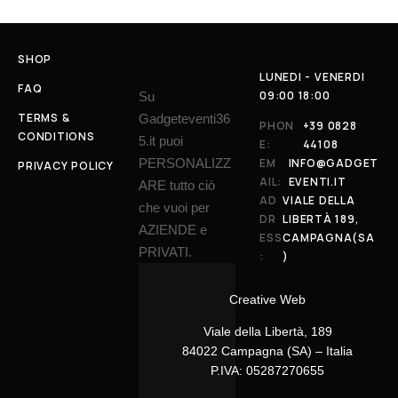
SHOP
LUNEDI - VENERDI
FAQ
09:00 18:00
Su
TERMS &
Gadgeteventi36
PHON
+39 0828
CONDITIONS
5.it puoi
E:
44108
PERSONALIZZ
EM
INFO@GADGET
PRIVACY POLICY
AIL:
EVENTI.IT
ARE tutto ciò
AD
VIALE DELLA
che vuoi per
DR
LIBERTÀ 189,
AZIENDE e
ESS
CAMPAGNA(SA
PRIVATI.
:
)
Creative Web
Viale della Libertà, 189
84022 Campagna (SA) – Italia
P.IVA: 05287270655