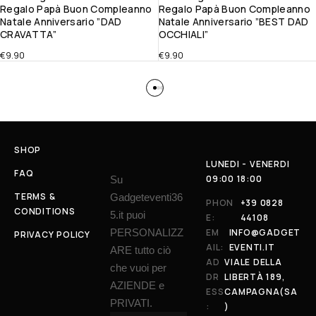
Regalo Papà Buon Compleanno
Regalo Papà Buon Compleanno
Natale Anniversario ”DAD
Natale Anniversario ”BEST DAD
CRAVATTA”
OCCHIALI”
€
9.90
€
9.90
SHOP
LUNEDI - VENERDI
FAQ
09:00 18:00
Su
TERMS &
Gadgeteventi36
PHON
+39 0828
CONDITIONS
5.it puoi
E:
44108
PERSONALIZZ
EM
INFO@GADGET
PRIVACY POLICY
AIL:
EVENTI.IT
ARE tutto ciò
AD
VIALE DELLA
che vuoi per
DR
LIBERTÀ 189,
AZIENDE e
ESS
CAMPAGNA(SA
PRIVATI.
:
)