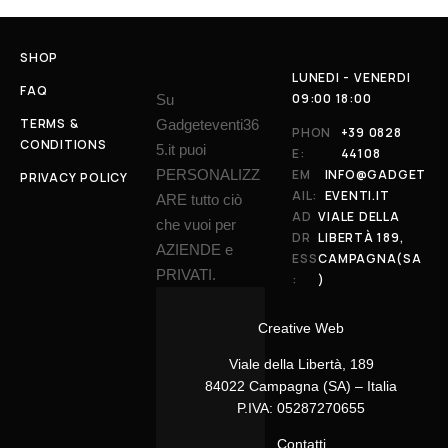
SHOP
LUNEDI - VENERDI
FAQ
09:00 18:00
Su
TERMS &
Gadgeteventi36
PHON
+39 0828
CONDITIONS
5.it puoi
E:
44108
PERSONALIZZ
EM
INFO@GADGET
PRIVACY POLICY
AIL:
EVENTI.IT
ARE tutto ciò
AD
VIALE DELLA
che vuoi per
DR
LIBERTÀ 189,
AZIENDE e
ESS
CAMPAGNA(SA
PRIVATI.
:
)
Creative Web
Viale della Libertà, 189
84022 Campagna (SA) – Italia
P.IVA: 05287270655
Contatti