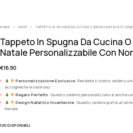
HOME
SHOP
TAPPETO IN SPUGNA DA CUCINA O BAGNO NATALIZIO ZERBI
Tappeto In Spugna Da Cucina O B
Natale Personalizzabile Con No
€
16.90
Personalizzazione Esclusiva
: Rendete il vostro zerbino un
accogliente e caloroso.
Regalo Perfetto
: Questo zerbino personalizzato è anche un
Design Natalizio Incantevole
: Questo zerbino porta un’atmo
Natale.
100 DISPONIBILI