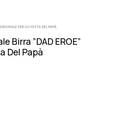
RIGINALE PER LUI FESTA DEL PAPÀ
le Birra ”DAD EROE”
ta Del Papà