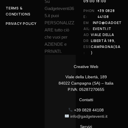
09:00 18:00
Su
TERMS &
Gadgeteventi36
PHON
+39 0828
CONDITIONS
5.it puoi
E:
44108
PERSONALIZZ
EM
INFO@GADGET
PRIVACY POLICY
AIL:
EVENTI.IT
ARE tutto ciò
AD
VIALE DELLA
che vuoi per
DR
LIBERTÀ 189,
AZIENDE e
ESS
CAMPAGNA(SA
PRIVATI.
:
)
Creative Web
Viale della Libertà, 189
84022 Campagna (SA) – Italia
P.IVA: 05287270655
Contatti
+39 0828 44108
info@gadgeteventi.it
Servizi