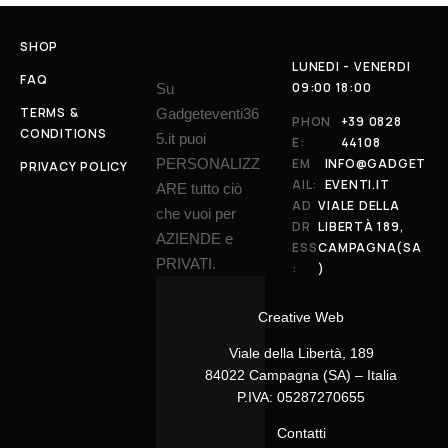
SHOP
LUNEDI - VENERDI
FAQ
09:00 18:00
Su
TERMS &
Gadgeteventi36
PHON
+39 0828
CONDITIONS
5.it puoi
E:
44108
PERSONALIZZ
EM
INFO@GADGET
PRIVACY POLICY
AIL:
EVENTI.IT
ARE tutto ciò
AD
VIALE DELLA
che vuoi per
DR
LIBERTÀ 189,
AZIENDE e
ESS
CAMPAGNA(SA
PRIVATI.
:
)
Creative Web
Viale della Libertà, 189
84022 Campagna (SA) – Italia
P.IVA: 05287270655
Contatti