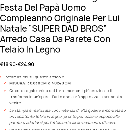
Festa Del Papà Uomo
Compleanno Originale Per Lui
Natale ”SUPER DAD BROS”
Arredo Casa Da Parete Con
Telaio In Legno
€
18.90
-
€
24.90
Informazioni su questo articolo
MISURA: 30X30CM o 40x40CM
Questo regalo unico cattura i momenti più preziosi e li
trasforma in un’opera d’arte che sarà apprezzata per anni a
venire.
La stampa è realizzata con materiali di alta qualità e montata su
un resistente telaio in legno, pronto per essere appeso alla
parete e adattarsi perfettamente all’arredamento di casa.
Che tu stia cercando un regalo per la
festa del papà
, un