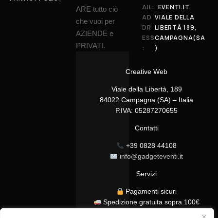
AIL:
EVENTI.IT
ARE tutto ciò
AD
VIALE DELLA
che vuoi per
DR
LIBERTÀ 189,
AZIENDE e
ESS
CAMPAGNA(SA
PRIVATI.
:
)
Creative Web
Viale della Libertà, 189
84022 Campagna (SA) – Italia
P.IVA: 05287270655
Contatti
+39 0828 44108
info@gadgeteventi.it
Servizi
Pagamenti sicuri
Spedizione gratuita sopra 100€
Consegna in 24/48h