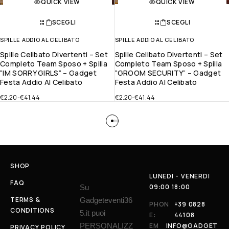
QUICK VIEW
QUICK VIEW
SCEGLI
SCEGLI
SPILLE ADDIO AL CELIBATO
SPILLE ADDIO AL CELIBATO
Spille Celibato Divertenti – Set
Spille Celibato Divertenti – Set
Completo Team Sposo + Spilla
Completo Team Sposo + Spilla
“IM SORRY GIRLS” – Gadget
“GROOM SECURITY” – Gadget
Festa Addio Al Celibato
Festa Addio Al Celibato
€
2.20
-
€
41.44
€
2.20
-
€
41.44
SHOP
LUNEDI - VENERDI
FAQ
09:00 18:00
Su
TERMS &
Gadgeteventi36
PHON
+39 0828
CONDITIONS
5.it puoi
E:
44108
PERSONALIZZ
EM
INFO@GADGET
PRIVACY POLICY