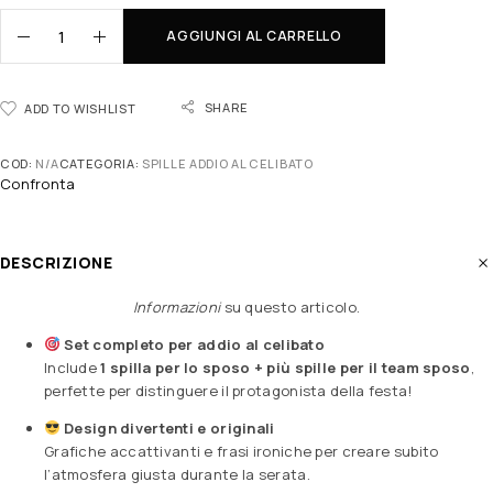
AGGIUNGI AL CARRELLO
SHARE
ADD TO WISHLIST
COD:
N/A
CATEGORIA:
SPILLE ADDIO AL CELIBATO
Confronta
DESCRIZIONE
Informazioni
su questo articolo
.
Set completo per addio al celibato
Include
1 spilla per lo sposo + più spille per il team sposo
,
perfette per distinguere il protagonista della festa!
Design divertenti e originali
Grafiche accattivanti e frasi ironiche per creare subito
l’atmosfera giusta durante la serata.