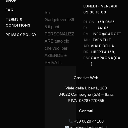
SHOP
LUNEDI - VENERDI
FAQ
09:00 18:00
Su
TERMS &
Gadgeteventi36
PHON
+39 0828
CONDITIONS
5.it puoi
E:
44108
PERSONALIZZ
EM
INFO@GADGET
PRIVACY POLICY
AIL:
EVENTI.IT
ARE tutto ciò
AD
VIALE DELLA
che vuoi per
DR
LIBERTÀ 189,
AZIENDE e
ESS
CAMPAGNA(SA
PRIVATI.
:
)
Creative Web
Viale della Libertà, 189
84022 Campagna (SA) – Italia
P.IVA: 05287270655
Contatti
+39 0828 44108
info@gadgeteventi.it