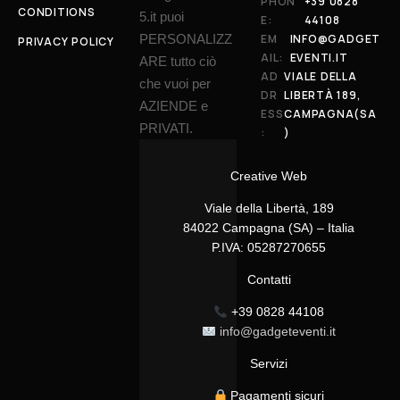
PHON
+39 0828
CONDITIONS
5.it puoi
E:
44108
PERSONALIZZ
EM
INFO@GADGET
PRIVACY POLICY
AIL:
EVENTI.IT
ARE tutto ciò
AD
VIALE DELLA
che vuoi per
DR
LIBERTÀ 189,
AZIENDE e
ESS
CAMPAGNA(SA
PRIVATI.
:
)
Creative Web
Viale della Libertà, 189
84022 Campagna (SA) – Italia
P.IVA: 05287270655
Contatti
+39 0828 44108
info@gadgeteventi.it
Servizi
Pagamenti sicuri