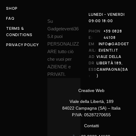
SHOP
LUNEDI - VENERDI
FAQ
09:00 18:00
Su
TERMS &
Gadgeteventi36
PHON
+39 0828
CONDITIONS
5.it puoi
E:
44108
PERSONALIZZ
EM
INFO@GADGET
PRIVACY POLICY
AIL:
EVENTI.IT
ARE tutto ciò
AD
VIALE DELLA
che vuoi per
DR
LIBERTÀ 189,
AZIENDE e
ESS
CAMPAGNA(SA
PRIVATI.
:
)
Creative Web
Viale della Libertà, 189
84022 Campagna (SA) – Italia
P.IVA: 05287270655
Contatti