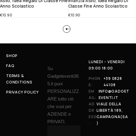
Asilo, Idea Regalo Di Classe Fine
Infanzia Asilo, Idea Regalo Di
Anno Scolastico
Classe Fine Anno Scolastico
€
10.90
€
10.90
SHOP
LUNEDI - VENERDI
FAQ
09:00 18:00
Su
TERMS &
Gadgeteventi36
PHON
+39 0828
CONDITIONS
5.it puoi
E:
44108
PERSONALIZZ
EM
INFO@GADGET
PRIVACY POLICY
AIL:
EVENTI.IT
ARE tutto ciò
AD
VIALE DELLA
che vuoi per
DR
LIBERTÀ 189,
AZIENDE e
ESS
CAMPAGNA(SA
PRIVATI.
:
)