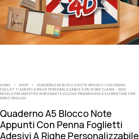
HOME
SHOP
QUADERNO A5 BLOCCO NOTE APPUNTI CON PENNA
FOGLIETTI ADESIVI A RIGHE PERSONALIZZABILE CON NOME CLASSE – IDEA
REGALO PER MAESTRO INSEGNANTE SCUOLA PRIMARIA ASILO ELEMENTARE FINE
ANNO ENGLISH
Quaderno A5 Blocco Note
Appunti Con Penna Foglietti
Adesivi A Righe Personalizzabile