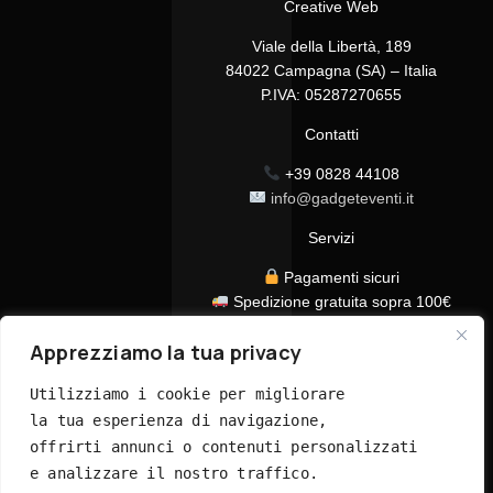
Creative Web
Viale della Libertà, 189
84022 Campagna (SA) – Italia
P.IVA: 05287270655
Contatti
+39 0828 44108
info@gadgeteventi.it
Servizi
Pagamenti sicuri
Spedizione gratuita sopra 100€
Consegna in 24/48h
Apprezziamo la tua privacy
Assistenza clienti dedicata
Tutti i prezzi sono IVA inclusa
Utilizziamo i cookie per migliorare 
la tua esperienza di navigazione, 
offrirti annunci o contenuti personalizzati 
e analizzare il nostro traffico. 