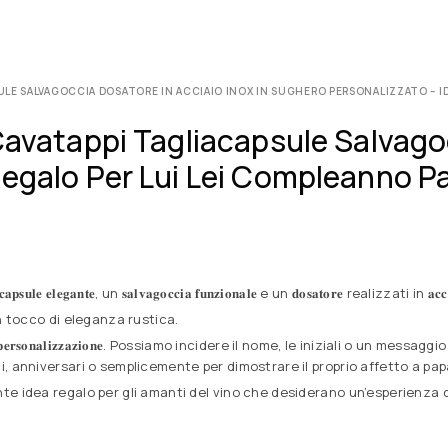
LE SALVAGOCCIA DOSATORE IN ACCIAIO INOX IN SUGHERO PERSONALIZZATO – IDE
Cavatappi Tagliacapsule Salvagoc
Regalo Per Lui Lei Compleanno P
𝐥𝐞 𝐞𝐥𝐞𝐠𝐚𝐧𝐭𝐞, un 𝐬𝐚𝐥𝐯𝐚𝐠𝐨𝐜𝐜𝐢𝐚 𝐟𝐮𝐧𝐳𝐢𝐨𝐧𝐚𝐥𝐞 e un 𝐝𝐨𝐬𝐚𝐭𝐨𝐫𝐞 realizzati in 𝐚𝐜𝐜𝐢𝐚𝐢𝐨 
endo un tocco di eleganza rustica.
𝐝𝐢 𝐩𝐞𝐫𝐬𝐨𝐧𝐚𝐥𝐢𝐳𝐳𝐚𝐳𝐢𝐨𝐧𝐞. Possiamo incidere il nome, le iniziali o
 anniversari o semplicemente per dimostrare il proprio affetto a papà, 
nte idea regalo per gli amanti del vino che desiderano un’esperienza