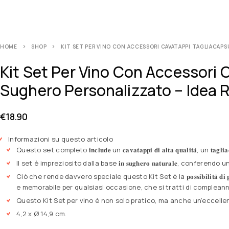
HOME
SHOP
KIT SET PER VINO CON ACCESSORI CAVATAPPI TAGLIACAPSU
Kit Set Per Vino Con Accessori 
Sughero Personalizzato – Idea 
€
18.90
Informazioni su questo articolo
Questo set completo 𝐢𝐧𝐜𝐥𝐮𝐝𝐞 un 𝐜𝐚𝐯𝐚𝐭𝐚𝐩𝐩𝐢 𝐝𝐢 𝐚𝐥𝐭𝐚 𝐪𝐮𝐚𝐥𝐢𝐭𝐚̀, un 𝐭𝐚𝐠𝐥𝐢𝐚𝐜𝐚𝐩𝐬𝐮
Il set è impreziosito dalla base 𝐢𝐧 𝐬𝐮𝐠𝐡𝐞𝐫𝐨 𝐧𝐚𝐭𝐮𝐫𝐚𝐥𝐞, confer
Ciò che rende davvero speciale questo Kit Set è la 𝐩𝐨𝐬𝐬𝐢𝐛𝐢𝐥𝐢𝐭𝐚̀ 
e memorabile per qualsiasi occasione, che si tratti di compleanni,
Questo Kit Set per vino è non solo pratico, ma anche un’eccelle
4,2 x Ø 14,9 cm.