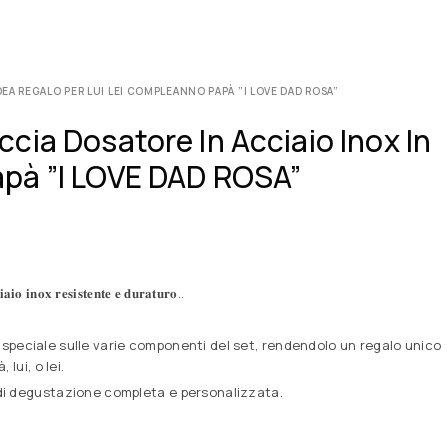
A REGALO PER LUI LEI COMPLEANNO PAPÀ ”I LOVE DAD ROSA”
cia Dosatore In Acciaio Inox In
apà ”I LOVE DAD ROSA”
𝐢𝐧𝐨𝐱 𝐫𝐞𝐬𝐢𝐬𝐭𝐞𝐧𝐭𝐞 𝐞 𝐝𝐮𝐫𝐚𝐭𝐮𝐫𝐨..
 un messaggio speciale sulle varie componenti del set, rendendolo un regalo unico
lui, o lei.
 di degustazione completa e personalizzata.