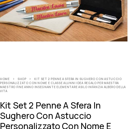
HOME
SHOP
KIT SET 2 PENNE A SFERA IN SUGHERO CON ASTUCCIO
PERSONALIZZATO CON NOME E CLASSE ALUNNI IDEA REGALO PER MAESTRA
MAESTRO FINE ANNO INSEGNANTE ELEMENTARE ASILO INFANZIA ALBERO DELLA
VITA
Kit Set 2 Penne A Sfera In
Sughero Con Astuccio
Personalizzato Con Nome E