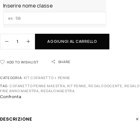
Inserire nome classe
AGGIUNGI AL CARRELLO
SHARE
ADD TO WISHLIST
CATEGORIA:
KIT COFANETTO + PENNE
TAG:
COFANETTO PENNE MAESTRA
,
KIT PENNE
,
REGALO DOCENTE
,
REGALO
FINE ANNO MAESTRA
,
REGALO MAESTRA
Confronta
DESCRIZIONE