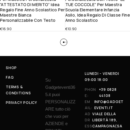
”ATTESTATO DI MERITO” Idea
TUE COCCOLE” Per Maestra
Regalo Fine Anno Scolastico Per
Scuola Elementare Infanzia
Maestre Bianca
Asilo, Idea Regalo Di Classe Fine
Personalizzabile Con Testo
Anno Scolastico
€
16.90
€
10.90
SHOP
LUNEDI - VENERDI
FAQ
09:00 18:00
Su
TERMS &
Gadgeteventi36
PHON
+39 0828
CONDITIONS
5.it puoi
E:
44108
PERSONALIZZ
EM
INFO@GADGET
PRIVACY POLICY
AIL:
EVENTI.IT
ARE tutto ciò
AD
VIALE DELLA
che vuoi per
DR
LIBERTÀ 189,
AZIENDE e
ESS
CAMPAGNA(SA