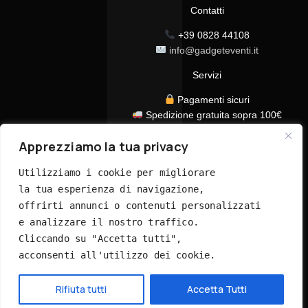
Contatti
+39 0828 44108
info@gadgeteventi.it
Servizi
Pagamenti sicuri
Spedizione gratuita sopra 100€
Consegna in 24/48h
Apprezziamo la tua privacy
Assistenza clienti dedicata
Tutti i prezzi sono IVA inclusa
Utilizziamo i cookie per migliorare 
la tua esperienza di navigazione, 
offrirti annunci o contenuti personalizzati 
e analizzare il nostro traffico. 
Cliccando su "Accetta tutti", 
acconsenti all'utilizzo dei cookie.
© 2026 GadgetEventi365.it - Tutti i diritti riservati
Hai bisogno di aiuto?
Rifiuta tutti
Accetta Tutti