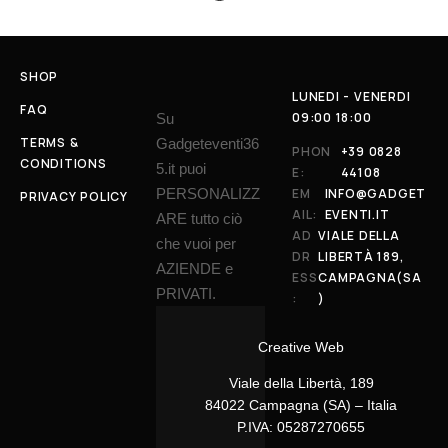
SHOP
LUNEDI - VENERDI
FAQ
09:00 18:00
Su
TERMS &
Gadgeteventi36
PHON
+39 0828
CONDITIONS
5.it puoi
E:
44108
PERSONALIZZ
EM
INFO@GADGET
PRIVACY POLICY
AIL:
EVENTI.IT
ARE tutto ciò
AD
VIALE DELLA
che vuoi per
DR
LIBERTÀ 189,
AZIENDE e
ESS
CAMPAGNA(SA
PRIVATI.
:
)
Creative Web
Viale della Libertà, 189
84022 Campagna (SA) – Italia
P.IVA: 05287270655