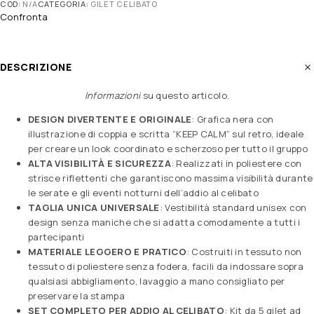
COD:
N/A
CATEGORIA:
GILET CELIBATO
Confronta
DESCRIZIONE
Informazioni
su questo articolo
.
DESIGN DIVERTENTE E ORIGINALE
: Grafica nera con
illustrazione di coppia e scritta “KEEP CALM” sul retro, ideale
per creare un look coordinato e scherzoso per tutto il gruppo
ALTA VISIBILITÀ E SICUREZZA
: Realizzati in poliestere con
strisce riflettenti che garantiscono massima visibilità durante
le serate e gli eventi notturni dell’addio al celibato
TAGLIA UNICA UNIVERSALE
: Vestibilità standard unisex con
design senza maniche che si adatta comodamente a tutti i
partecipanti
MATERIALE LEGGERO E PRATICO
: Costruiti in tessuto non
tessuto di poliestere senza fodera, facili da indossare sopra
qualsiasi abbigliamento, lavaggio a mano consigliato per
preservare la stampa
SET COMPLETO PER ADDIO AL CELIBATO
: Kit da 5 gilet ad