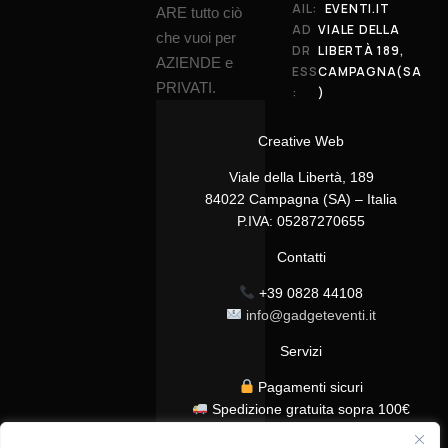
AIL:
EVENTI.IT
ARE tutto ciò
AD
VIALE DELLA
che vuoi per
DR
LIBERTÀ 189,
AZIENDE e
ESS
CAMPAGNA(SA
PRIVATI.
:
)
Creative Web
Viale della Libertà, 189
84022 Campagna (SA) – Italia
P.IVA: 05287270655
Contatti
+39 0828 44108
info@gadgeteventi.it
Servizi
Pagamenti sicuri
Spedizione gratuita sopra 100€
Consegna in 24/48h