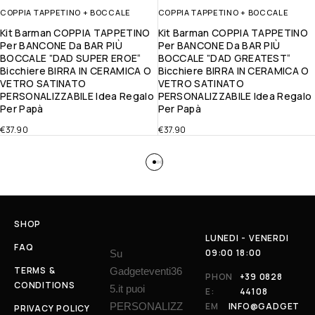
COPPIA TAPPETINO + BOCCALE
COPPIA TAPPETINO + BOCCALE
Kit Barman COPPIA TAPPETINO
Kit Barman COPPIA TAPPETINO
Per BANCONE Da BAR PIÙ
Per BANCONE Da BAR PIÙ
BOCCALE ”DAD SUPER EROE“
BOCCALE ”DAD GREATEST“
Bicchiere BIRRA IN CERAMICA O
Bicchiere BIRRA IN CERAMICA O
VETRO SATINATO
VETRO SATINATO
PERSONALIZZABILE Idea Regalo
PERSONALIZZABILE Idea Regalo
Per Papà
Per Papà
€
37.90
€
37.90
SHOP
LUNEDI - VENERDI
FAQ
09:00 18:00
Su
TERMS &
Gadgeteventi36
PHON
+39 0828
CONDITIONS
5.it puoi
E:
44108
PERSONALIZZ
EM
INFO@GADGET
PRIVACY POLICY