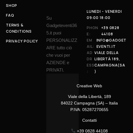
SHOP
LUNEDI - VENERDI
FAQ
09:00 18:00
Su
TERMS &
Gadgeteventi36
PHON
+39 0828
CONDITIONS
5.it puoi
E:
44108
PERSONALIZZ
EM
INFO@GADGET
PRIVACY POLICY
AIL:
EVENTI.IT
ARE tutto ciò
AD
VIALE DELLA
che vuoi per
DR
LIBERTÀ 189,
AZIENDE e
ESS
CAMPAGNA(SA
PRIVATI.
:
)
Creative Web
Viale della Libertà, 189
84022 Campagna (SA) – Italia
P.IVA: 05287270655
Contatti
+39 0828 44108