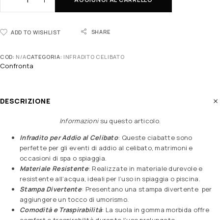
SHARE
ADD TO WISHLIST
COD:
N/A
CATEGORIA:
INFRADITO CELIBATO
Confronta
DESCRIZIONE
Informazioni
su questo articolo
.
Infradito per Addio al Celibato
: Queste ciabatte sono
perfette per gli eventi di addio al celibato, matrimoni e
occasioni di spa o spiaggia.
Materiale Resistente
: Realizzate in materiale durevole e
resistente all’acqua, ideali per l’uso in spiaggia o piscina.
Stampa Divertente
: Presentano una stampa divertente per
aggiungere un tocco di umorismo.
Comodità e Traspirabilità
: La suola in gomma morbida offre
comfort e traspirabilità durante l’uso prolungato.