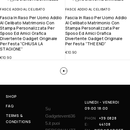
FASCE ADDIO AL CELIBATO
FASCE ADDIO AL CELIBATO
Fascia In Raso Per Uomo Addio
Fascia In Raso Per Uomo Addio
Al Celibato Matrimonio Con
Al Celibato Matrimonio Con
Stampa Personalizzata Per
Stampa Personalizzata Per
Sposo Ed Amici Grafica
Sposo Ed Amici Grafica
Divertente Gadget Originale
Divertente Gadget Originale
Per Festa ”CHIUSA LA
Per Festa ”THE END”
STAGIONE”
€
10.90
€
10.90
SHOP
LUNEDI - VENERDI
FAQ
09:00 18:00
Su
TERMS &
Gadgeteventi36
PHON
+39 0828
CONDITIONS
5.it puoi
E:
44108