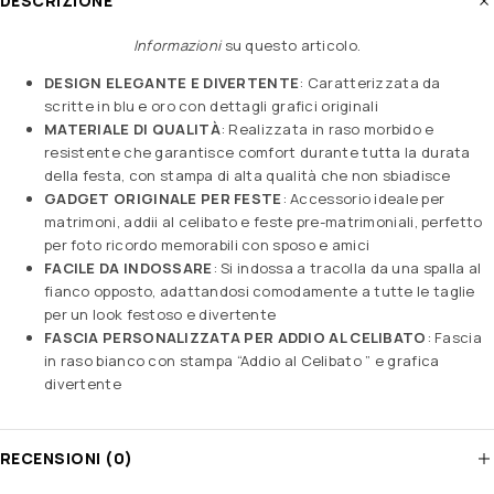
DESCRIZIONE
Informazioni
su questo articolo
.
DESIGN ELEGANTE E DIVERTENTE
: Caratterizzata da
scritte in blu e oro con dettagli grafici originali
MATERIALE DI QUALITÀ
: Realizzata in raso morbido e
resistente che garantisce comfort durante tutta la durata
della festa, con stampa di alta qualità che non sbiadisce
GADGET ORIGINALE PER FESTE
: Accessorio ideale per
matrimoni, addii al celibato e feste pre-matrimoniali, perfetto
per foto ricordo memorabili con sposo e amici
FACILE DA INDOSSARE
: Si indossa a tracolla da una spalla al
fianco opposto, adattandosi comodamente a tutte le taglie
per un look festoso e divertente
FASCIA PERSONALIZZATA PER ADDIO AL CELIBATO
: Fascia
in raso bianco con stampa “Addio al Celibato ” e grafica
divertente
RECENSIONI (0)