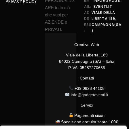
PERSONALIZZ
EM
INFO@GADGET
PRIVACY POLICY
AIL:
EVENTI.IT
ARE tutto ciò
AD
VIALE DELLA
che vuoi per
DR
LIBERTÀ 189,
AZIENDE e
ESS
CAMPAGNA(SA
PRIVATI.
:
)
Creative Web
Viale della Libertà, 189
84022 Campagna (SA) – Italia
P.IVA: 05287270655
Contatti
+39 0828 44108
info@gadgeteventi.it
Servizi
Pagamenti sicuri
Spedizione gratuita sopra 100€
Consegna in 24/48h