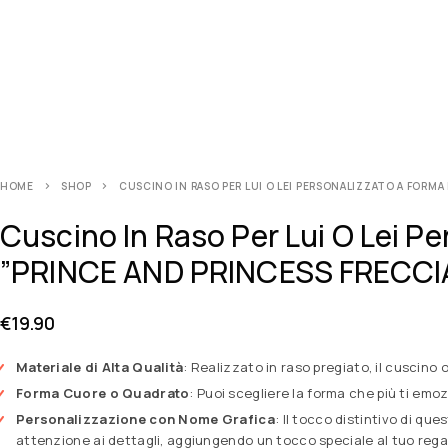
HOME
SHOP
CUSCINO IN RASO PER LUI O LEI PERSONALIZZATO A FORM
Cuscino In Raso Per Lui O Lei P
”PRINCE AND PRINCESS FRECCIA” 
€
19.90
Materiale di Alta Qualità
: Realizzato in raso pregiato, il cuscin
Forma Cuore o Quadrato
: Puoi scegliere la forma che più ti em
Personalizzazione con Nome Grafica
: Il tocco distintivo di qu
attenzione ai dettagli, aggiungendo un tocco speciale al tuo rega