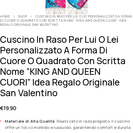
HOME
SHOP
CUSCINO IN RASO PER LUI O LEI PERSONALIZZATO A FORMA
DI CUORE O QUADRATO CON SCRITTA NOME ”KING AND QUEEN CUORI” IDEA
REGALO ORIGINALE SAN VALENTINO
Cuscino In Raso Per Lui O Lei
Personalizzato A Forma Di
Cuore O Quadrato Con Scritta
Nome ”KING AND QUEEN
CUORI” Idea Regalo Originale
San Valentino
€
19.90
Materiale di Alta Qualità
: Realizzato in raso pregiato, il cuscino
offre un tocco morbido e lussuoso, garantendo comfort e durata