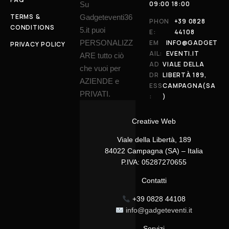
09:00 18:00
Su
TERMS &
Gadgeteventi36
PHON
+39 0828
CONDITIONS
5.it puoi
E:
44108
PERSONALIZZ
EM
INFO@GADGET
PRIVACY POLICY
AIL:
EVENTI.IT
ARE tutto ciò
AD
VIALE DELLA
che vuoi per
DR
LIBERTÀ 189,
AZIENDE e
ESS
CAMPAGNA(SA
PRIVATI.
:
)
Creative Web
Viale della Libertà, 189
84022 Campagna (SA) – Italia
P.IVA: 05287270655
Contatti
+39 0828 44108
info@gadgeteventi.it
Servizi