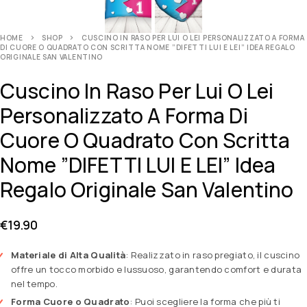
HOME
SHOP
CUSCINO IN RASO PER LUI O LEI PERSONALIZZATO A FORMA
DI CUORE O QUADRATO CON SCRITTA NOME ”DIFETTI LUI E LEI” IDEA REGALO
ORIGINALE SAN VALENTINO
Cuscino In Raso Per Lui O Lei
Personalizzato A Forma Di
Cuore O Quadrato Con Scritta
Nome ”DIFETTI LUI E LEI” Idea
Regalo Originale San Valentino
€
19.90
Materiale di Alta Qualità
: Realizzato in raso pregiato, il cuscino
offre un tocco morbido e lussuoso, garantendo comfort e durata
nel tempo.
Forma Cuore o Quadrato
: Puoi scegliere la forma che più ti