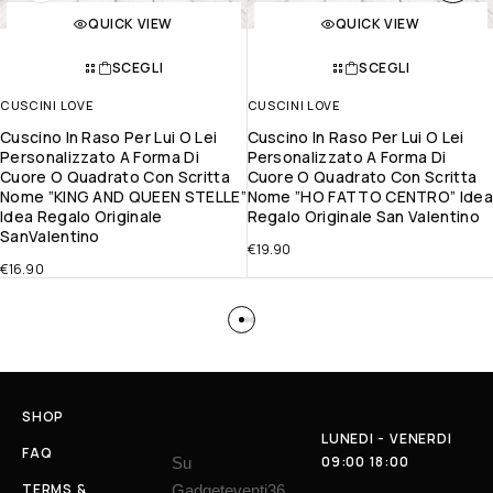
QUICK VIEW
QUICK VIEW
SCEGLI
SCEGLI
CUSCINI LOVE
CUSCINI LOVE
Cuscino In Raso Per Lui O Lei
Cuscino In Raso Per Lui O Lei
Personalizzato A Forma Di
Personalizzato A Forma Di
Cuore O Quadrato Con Scritta
Cuore O Quadrato Con Scritta
Nome ”KING AND QUEEN STELLE”
Nome ”HO FATTO CENTRO” Ide
Idea Regalo Originale
Regalo Originale San Valentino
SanValentino
€
19.90
€
16.90
SHOP
LUNEDI - VENERDI
FAQ
09:00 18:00
Su
TERMS &
Gadgeteventi36