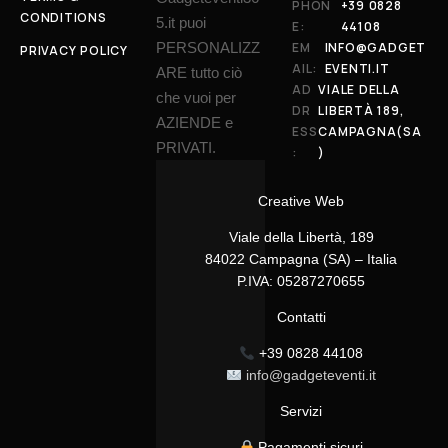
PHON
+39 0828
CONDITIONS
5.it puoi
E:
44108
PERSONALIZZ
EM
INFO@GADGET
PRIVACY POLICY
AIL:
EVENTI.IT
ARE tutto ciò
AD
VIALE DELLA
che vuoi per
DR
LIBERTÀ 189,
AZIENDE e
ESS
CAMPAGNA(SA
PRIVATI.
:
)
Creative Web
Viale della Libertà, 189
84022 Campagna (SA) – Italia
P.IVA: 05287270655
Contatti
+39 0828 44108
info@gadgeteventi.it
Servizi
Pagamenti sicuri